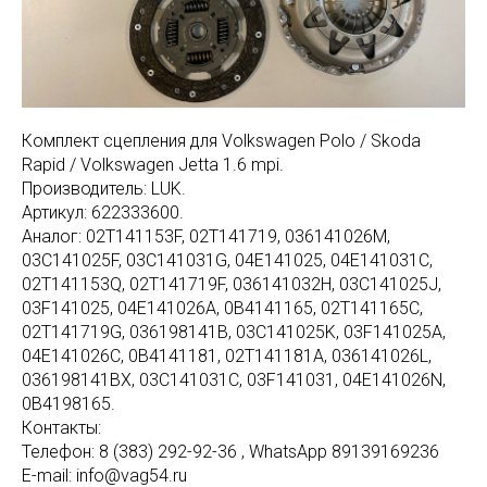
Комплект сцепления для Volkswagen Polo / Skoda
Rapid / Volkswagen Jetta 1.6 mpi.
Производитель: LUK.
Артикул: 622333600.
Аналог: 02T141153F, 02T141719, 036141026M,
03C141025F, 03C141031G, 04E141025, 04E141031C,
02T141153Q, 02T141719F, 036141032H, 03C141025J,
03F141025, 04E141026A, 0B4141165, 02T141165C,
02T141719G, 036198141B, 03C141025K, 03F141025A,
04E141026C, 0B4141181, 02T141181A, 036141026L,
036198141BX, 03C141031C, 03F141031, 04E141026N,
0B4198165.
Контакты:
Телефон: 8 (383) 292-92-36 , WhatsApp 89139169236
E-mail: info@vag54.ru